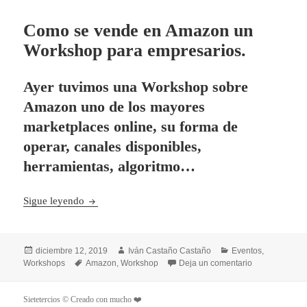
Como se vende en Amazon un
Workshop para empresarios.
Ayer tuvimos una Workshop sobre
Amazon uno de los mayores
marketplaces online, su forma de
operar, canales disponibles,
herramientas, algoritmo…
Como se vende en Amazon un Workshop para empr
Sigue leyendo
Publicado
Autor
Categorías
diciembre 12, 2019
Iván Castaño Castaño
Eventos
,
el
Etiquetas
en Como se ve
Workshops
Amazon
,
Workshop
Deja un comentario
Sietetercios © Creado con mucho ❤️