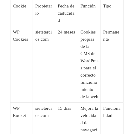
Cookie
Propietar
Fecha de
Función
Tipo
io
caducida
d
WP
sieteterci
24 meses
Cookies
Permane
Cookies
os.com
propias
nte
de la
CMS de
WordPres
s para el
correcto
funciona
miento
de la web
WP
sieteterci
15 días
Mejora la
Funciona
Rocket
os.com
velocida
lidad
d de
navegaci