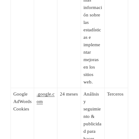
informaci
ón sobre
las
estadístic
as e
impleme
ntar
mejoras
en los
sitios
web.
Google
.google.c
24 meses
Análisis
Terceros
AdWords
om
y
Cookies
seguimie
nto &
publicida
d para
hacer