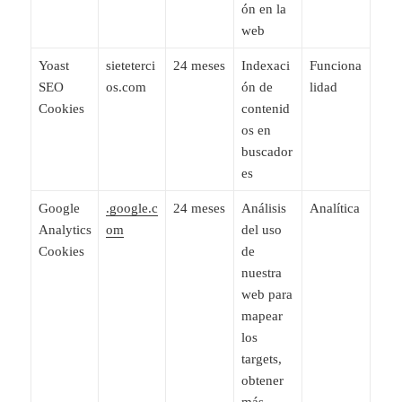
ón en la
web
Yoast
sieteterci
24 meses
Indexaci
Funciona
SEO
os.com
ón de
lidad
Cookies
contenid
os en
buscador
es
Google
.google.c
24 meses
Análisis
Analítica
Analytics
om
del uso
Cookies
de
nuestra
web para
mapear
los
targets,
obtener
más