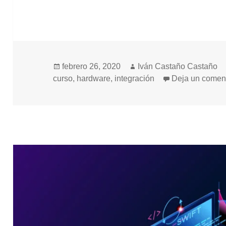
Publicado
Autor
febrero 26, 2020
Iván Castaño Castaño
el
curso
,
hardware
,
integración
Deja un comen