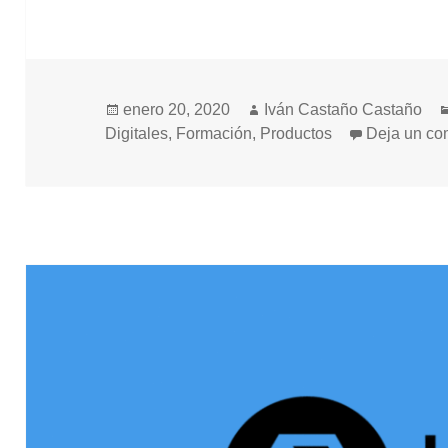
Publicado
Autor
enero 20, 2020
Iván Castaño Castaño
el
Digitales
,
Formación
,
Productos
Deja un co